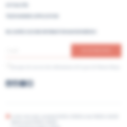
ACTUALITÉS
TÉLÉCHARGER L’APPLICATION
NE LOUPEZ AUCUNE INFORMATION MAISON BERJAC
J'accepte de recevoir des informations de la part de Maison Berjac
Lundi, mercredi, vendredi 5h30 à 12h00 et de 14h00 à 16h30
Mardi, jeudi 5h30 à 12h00