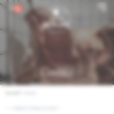
Panneau de gestion des cookies
Contact
Accueil
Contact
«
» indique les champs nécessaires
*