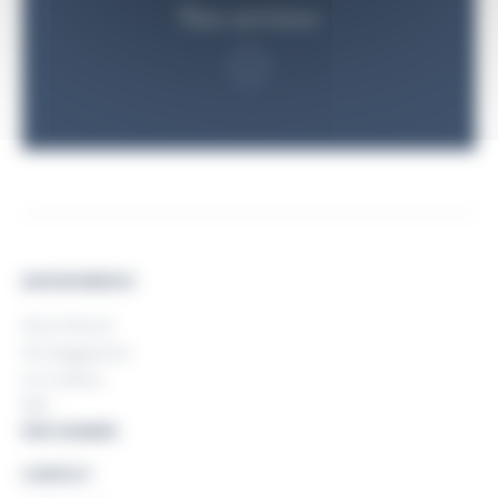
Nos services
MAISON BERJAC
Notre Histoire
Nos Engagements
Les Coulisses
RSE
NOS GAMMES
CONTACT