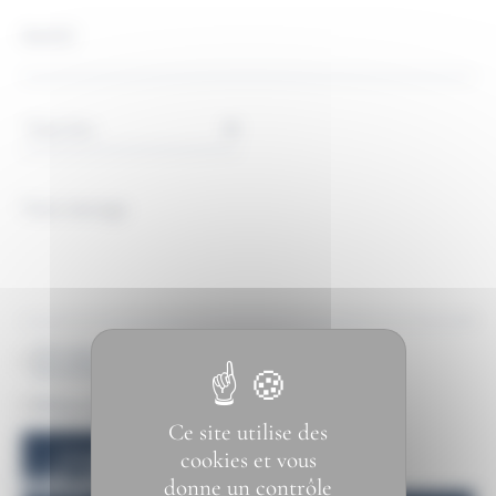
Société
Vous
êtes
Votre message
J’accepte que Maison Berjac utilise mes données
personnelles afin de recevoir des informations
RGPD
*
M’inscrire à la newsletter
Ce site utilise des
Newsletter
cookies et vous
CAPTCHA
donne un contrôle